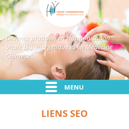
Devenez praticien en Harmonisation
Vitale Bio-énergétique et en Médecine
Chinoise"
MENU
LIENS SEO